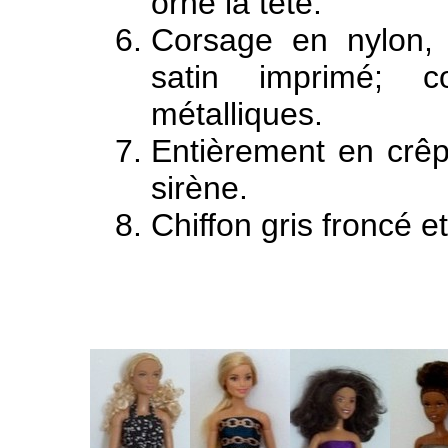
orne la tête.
Corsage en nylon,
satin imprimé; co
métalliques.
Entièrement en crê
sirène.
Chiffon gris froncé e