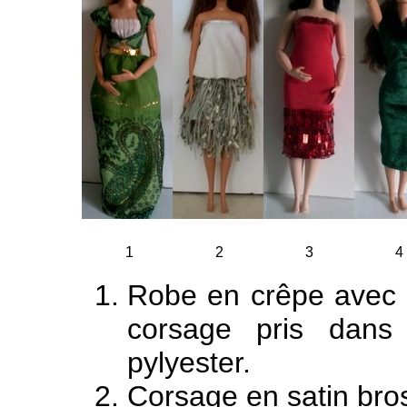
1
2
3
4
Robe en crêpe avec c
corsage pris dan
pylyester.
Corsage en satin bro